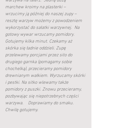
warzywa na talerz.  Jedną dużą 
marchew kroimy na plasterki – 
wrzucimy ją później do naszej zupy – 
resztę warzyw możemy z powodzeniem 
wykorzystać do sałatki warzywnej.  Na 
gotowy wywar wrzucamy pomidory. 
Gotujemy kilka minut. Czekamy aż 
skórka się ładnie oddzieli. Zupę 
przelewamy porcjami przez sito do 
drugiego garnka (pomagamy sobie 
chochelką), przecieramy pomidory 
drewnianym wałkiem. Wyrzucamy skórki 
i pestki. Na sitko wlewamy także 
pomidory z puszki. Znowu przecieramy, 
pozbywając się niepotrzebnych części 
warzywa.    Doprawiamy do smaku. 
Chwilę gotujemy.