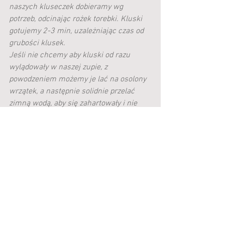
naszych kluseczek dobieramy wg 
potrzeb, odcinając rożek torebki. Kluski 
gotujemy 2-3 min, uzależniając czas od 
grubości klusek. 
Jeśli nie chcemy aby kluski od razu 
wylądowały w naszej zupie, z 
powodzeniem możemy je lać na osolony 
wrzątek, a następnie solidnie przelać 
zimną wodą, aby się zahartowały i nie 
były klejące. Kluseczki z powodzeniem 
możemy używać do innych zup i rosołów, 
a także do delikatnych sosów lub jako 
dodatek do dań mięsnych. 
#zupapomidorowaprzepis
#zupapomidorowazlanymikluskami
ZUPY
WEGE COŚ