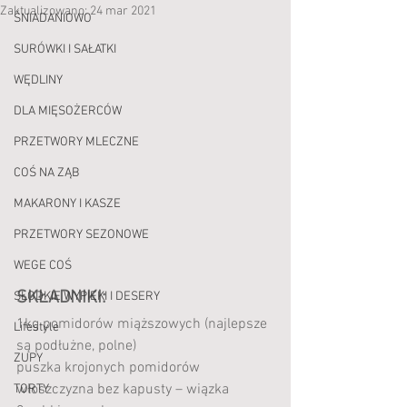
Zaktualizowano:
24 mar 2021
ŚNIADANIOWO
SURÓWKI I SAŁATKI
WĘDLINY
DLA MIĘSOŻERCÓW
PRZETWORY MLECZNE
COŚ NA ZĄB
MAKARONY I KASZE
PRZETWORY SEZONOWE
WEGE COŚ
SKŁADNIKI:
SŁODKIE WYPIEKI I DESERY
1kg pomidorów miąższowych (najlepsze 
Lifestyle
są podłużne, polne)
ZUPY
puszka krojonych pomidorów
włoszczyzna bez kapusty – wiązka
TORTY