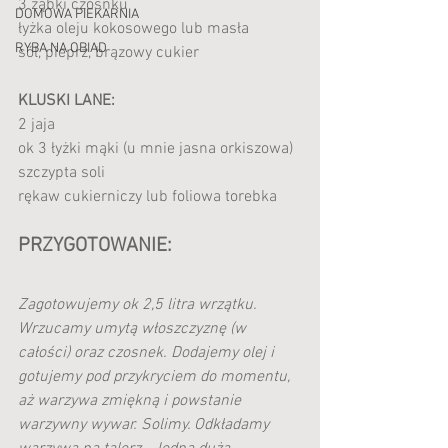
3 ząbki czosnku
DOMOWA PIEKARNIA
łyżka oleju kokosowego lub masła 
RYBA NA OBIAD
sól, pieprz, brązowy cukier
KLUSKI LANE:
2 jaja
ok 3 łyżki mąki (u mnie jasna orkiszowa)
szczypta soli
rękaw cukierniczy lub foliowa torebka
PRZYGOTOWANIE:
Zagotowujemy ok 2,5 litra wrzątku. 
Wrzucamy umytą włoszczyznę (w 
całości) oraz czosnek. Dodajemy olej i  
gotujemy pod przykryciem do momentu, 
aż warzywa zmiękną i powstanie 
warzywny wywar. Solimy. Odkładamy 