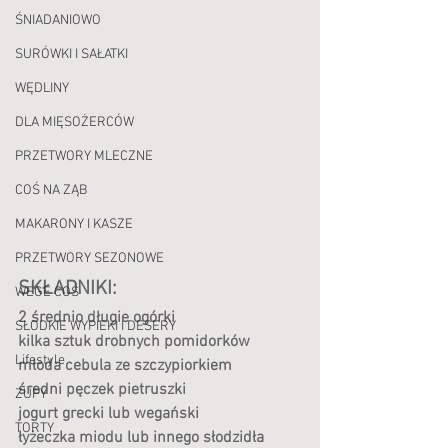
ŚNIADANIOWO
SURÓWKI I SAŁATKI
WĘDLINY
DLA MIĘSOŻERCÓW
PRZETWORY MLECZNE
COŚ NA ZĄB
MAKARONY I KASZE
PRZETWORY SEZONOWE
SKŁADNIKI:
WEGE COŚ
2 średnio długie ogórki 
SŁODKIE WYPIEKI I DESERY
kilka sztuk drobnych pomidorków 
Lifestyle
młoda cebula ze szczypiorkiem
średni pęczek pietruszki
ZUPY
jogurt grecki lub wegański
TORTY
łyżeczka miodu lub innego słodzidła