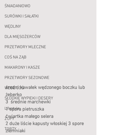
ŚNIADANIOWO
SURÓWKI I SAŁATKI
WĘDLINY
DLA MIĘSOŻERCÓW
PRZETWORY MLECZNE
COŚ NA ZĄB
MAKARONY I KASZE
PRZETWORY SEZONOWE
średni kawałek wędzonego boczku lub 
WEGE COŚ
żeberko
SŁODKIE WYPIEKI I DESERY
3  średnie marchewki
Lifestyle
1 spora pietruszka
ćwiartka małego selera
ZUPY
2 duże liście kapusty włoskiej 3 spore 
TORTY
ziemniaki