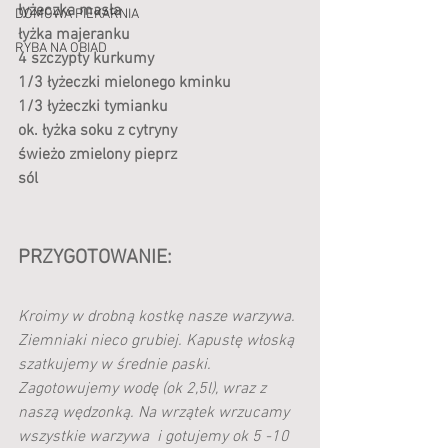
łyżeczka masła
DOMOWA PIEKARNIA
łyżka majeranku
RYBA NA OBIAD
4 szczypty kurkumy
1/3 łyżeczki mielonego kminku
1/3 łyżeczki tymianku
ok. łyżka soku z cytryny 
świeżo zmielony pieprz
sól
PRZYGOTOWANIE:
Kroimy w drobną kostkę nasze warzywa. 
Ziemniaki nieco grubiej. Kapustę włoską  
szatkujemy w średnie paski.  
Zagotowujemy wodę (ok 2,5l), wraz z 
naszą wędzonką. Na wrzątek wrzucamy 
wszystkie warzywa  i gotujemy ok 5 -10 