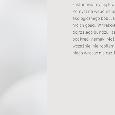
zastanawiamy się kto t
Pomysł na wspólne lep
ekologicznego bobu, k
moich gości. W trakci
dojrzałego bundzu i t
podkręciły smak. Może
wcześniej nie robiłam 
niego wracać nie raz.