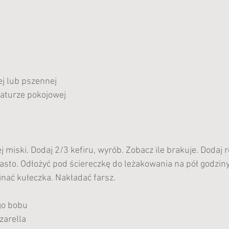
ej lub pszennej
raturze pokojowej
 miski. Dodaj 2/3 kefiru, wyrób. Zobacz ile brakuje. Dodaj r
asto. Odłożyć pod ściereczkę do leżakowania na pół godzin
nać kułeczka. Nakładać farsz.
go bobu
zarella