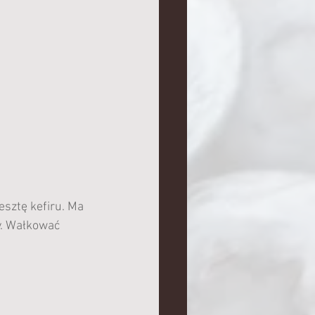
esztę kefiru. Ma 
y. Wałkować 