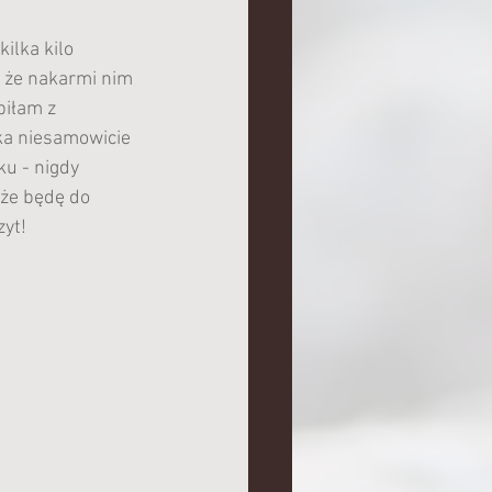
ilka kilo 
, że nakarmi nim 
biłam z 
dka niesamowicie 
u - nigdy 
 że będę do 
yt! 