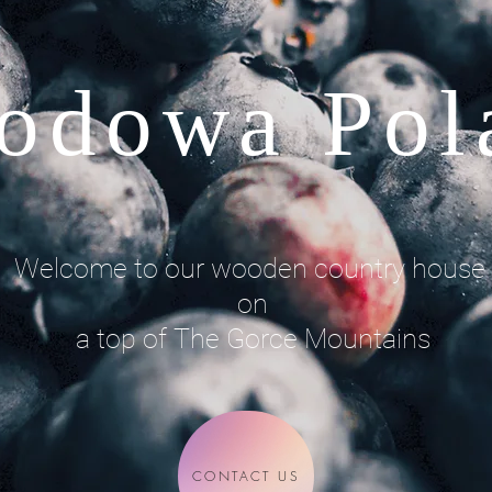
odowa Pol
Welcome to our wooden country house
on
a top of The Gorce Mountains
CONTACT US