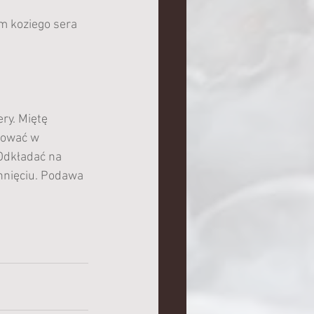
m koziego sera
ry. Miętę 
tować w 
Odkładać na 
nięciu. Podawa 