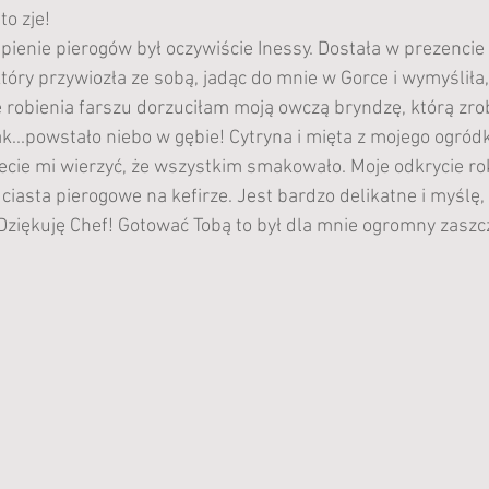
o zje! 
ienie pierogów był oczywiście Inessy. Dostała w prezencie k
tóry przywiozła ze sobą, jadąc do mnie w Gorce i wymyśliła
e robienia farszu dorzuciłam moją owczą bryndzę, którą zro
ak...powstało niebo w gębie! Cytryna i mięta z mojego ogró
cie mi wierzyć, że wszystkim smakowało. Moje odkrycie rok
ciasta pierogowe na kefirze. Jest bardzo delikatne i myślę,
 Dziękuję Chef! Gotować Tobą to był dla mnie ogromny zaszcz