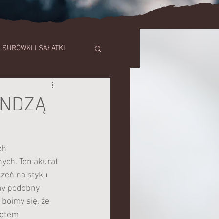
SURÓWKI I SAŁATKI
SZE
YNDZĄ
TORTY
ch 
ych. Ten akurat 
czeń na styku 
my podobny 
boimy się, że 
potem 