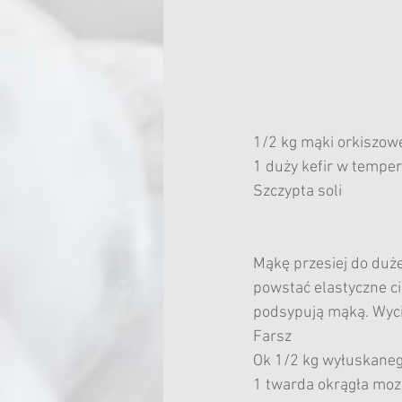
1/2 kg mąki orkiszow
1 duży kefir w tempe
Szczypta soli
Mąkę przesiej do dużej
powstać elastyczne ci
podsypują mąką. Wyci
Farsz
Ok 1/2 kg wyłuskane
1 twarda okrągła moz