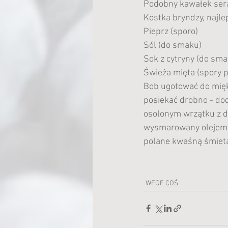
Podobny kawałek sera
Kostka bryndzy, najle
Pieprz (sporo)
Sól (do smaku)
Sok z cytryny (do sma
Świeża mięta (spory 
Bob ugotować do miękk
posiekać drobno - dod
osolonym wrzątku z d
wysmarowany olejem t
polane kwaśną śmiet
WEGE COŚ