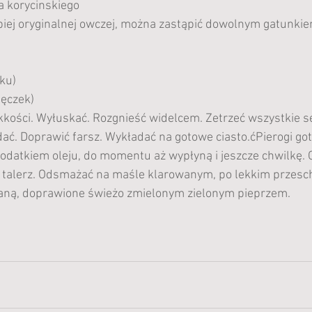
 korycinskiego
piej oryginalnej owczej, można zastąpić dowolnym gatunkie
ku)
pęczek)
ości. Wyłuskać. Rozgnieść widelcem. Zetrzeć wszystkie se
ać. Doprawić farsz. Wykładać na gotowe ciasto.ćPierogi go
odatkiem oleju, do momentu aż wypłyną i jeszcze chwilkę. 
alerz. Odsmażać na maśle klarowanym, po lekkim przesch
aną, doprawione świeżo zmielonym zielonym pieprzem.