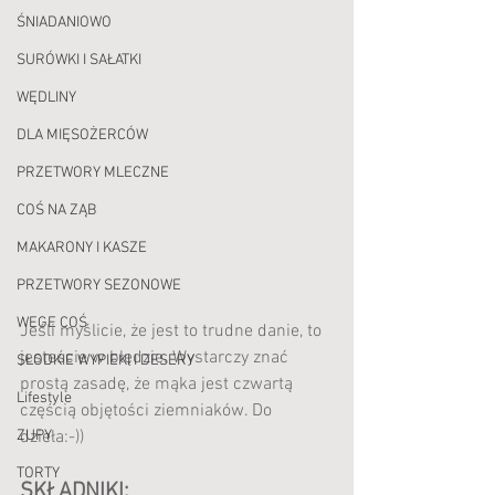
ŚNIADANIOWO
SURÓWKI I SAŁATKI
WĘDLINY
DLA MIĘSOŻERCÓW
PRZETWORY MLECZNE
COŚ NA ZĄB
MAKARONY I KASZE
PRZETWORY SEZONOWE
WEGE COŚ
Jeśli myślicie, że jest to trudne danie, to 
jesteście w błędzie. Wystarczy znać 
SŁODKIE WYPIEKI I DESERY
prostą zasadę, że mąka jest czwartą 
Lifestyle
częścią objętości ziemniaków. Do 
dzieła:-))
ZUPY
TORTY
SKŁADNIKI: