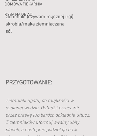
DOMOWA PIEKARNIA
RYBA NA OBIAD
ziemniaki (używam mącznej irgi)
skrobia/mąka ziemniaczana
sól
PRZYGOTOWANIE:
Ziemniaki ugotuj do miękkości w 
osolonej wodzie. Ostudź i przeciśnij 
przez praskę lub bardzo dokładnie utłucz. 
Z ziemniaków uformuj owalny ubity 
placek, a następnie podziel go na 4 