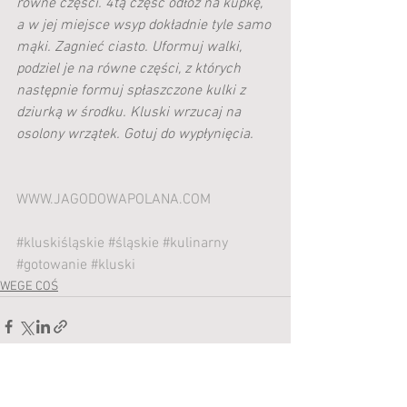
równe części. 4tą część odłóż na kupkę, 
a w jej miejsce wsyp dokładnie tyle samo 
mąki. Zagnieć ciasto. Uformuj walki, 
podziel je na równe części, z których 
następnie formuj spłaszczone kulki z 
dziurką w środku. Kluski wrzucaj na 
osolony wrzątek. Gotuj do wypłynięcia.
WWW.JAGODOWAPOLANA.COM
#kluskiśląskie
#śląskie
#kulinarny
#gotowanie
#kluski
WEGE COŚ