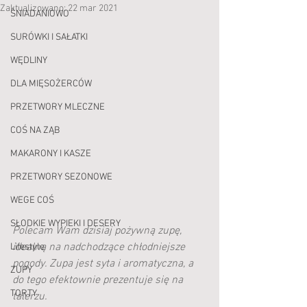
Zaktualizowano:
22 mar 2021
ŚNIADANIOWO
SURÓWKI I SAŁATKI
WĘDLINY
DLA MIĘSOŻERCÓW
PRZETWORY MLECZNE
COŚ NA ZĄB
MAKARONY I KASZE
PRZETWORY SEZONOWE
WEGE COŚ
SŁODKIE WYPIEKI I DESERY
Polecam Wam dzisiaj pożywną zupę, 
idealną na nadchodzące chłodniejsze 
Lifestyle
pogody. Zupa jest syta i aromatyczna, a 
ZUPY
do tego efektownie prezentuje się na 
TORTY
talerzu.