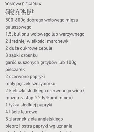
DOMOWA PIEKARNIA
SKŁADNIKI:
RYBA NA OBIAD
500-600g dobrego wołowego mięsa 
gulaszowego
1,5l bulionu wołowego lub warzywnego 
2 średniej wielkości marchewki
2 duże cukrowe cebule
3 ząbki czosnku 
garść suszonych grzybów lub 100g 
pieczarek
2 czerwone papryki
mały pęczek szczypiorku
2 kieliszki słodkiego czerwonego wina ( 
można zastąpić 2 łyżkami miodu)
1 łyżka słodkiej papryki
4 liście laurowe
5 ziarenek ziela angielskiego
pieprz i ostra papryki wg uznania