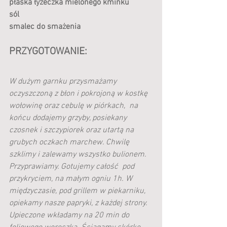
płaska łyżeczka mielonego kminku
sól
smalec do smażenia
PRZYGOTOWANIE:
W dużym garnku przysmażamy 
oczyszczoną z błon i pokrojoną w kostkę 
wołowinę oraz cebulę w piórkach,  na 
końcu dodajemy grzyby, posiekany 
czosnek i szczypiorek oraz utartą na 
grubych oczkach marchew. Chwilę 
szklimy i zalewamy wszystko bulionem. 
Przyprawiamy. Gotujemy całość  pod 
przykryciem, na małym ogniu 1h. W 
międzyczasie, pod grillem w piekarniku, 
opiekamy nasze papryki, z każdej strony. 
Upieczone wkładamy na 20 min do 