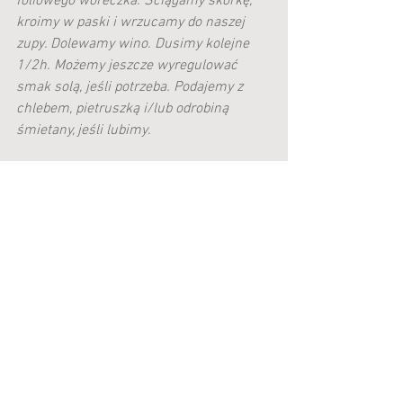
foliowego woreczka. Ściągamy skórkę, 
kroimy w paski i wrzucamy do naszej 
zupy. Dolewamy wino. Dusimy kolejne 
1/2h. Możemy jeszcze wyregulować 
smak solą, jeśli potrzeba. Podajemy z 
chlebem, pietruszką i/lub odrobiną 
śmietany, jeśli lubimy
. 
#zupagulaszowa
ZUPY
Zobacz wszystkie
Ostatnie posty