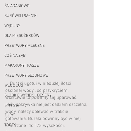
ŚNIADANIOWO
SURÓWKI I SAŁATKI
WĘDLINY
DLA MIĘSOŻERCÓW
PRZETWORY MLECZNE
COŚ NA ZĄB
MAKARONY I KASZE
PRZETWORY SEZONOWE
    Buraki ugotuj w niedużej ilości 
WEGE COŚ
osolonej wody , od przykryciem.
SŁODKIE WYPIEKI I DESERY
właściwie to powinny się uparować. 
Jeśli pokrywka nie jest całkiem szczelna, 
Lifestyle
wody  należy dolewać w trakcie 
ZUPY
gotowania. Buraki powinny być w niej 
TORTY
zanurzone  do 1/3 wysokości. 