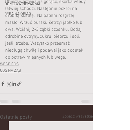
Obierz warzywa na gorąco, skórka wtedy 
DOMOWA PIEKARNIA
łatwiej schodzi. Następnie pokrój na 
RYBA NA OBIAD
drobną kostkę.  Na patelni rozgrzej 
masło. Wrzuć buraki. Zetrzyj jabłko lub 
dwa. Wciśnij 2-3 ząbki czosnku. Dodaj 
odrobine cytryny, cukru, pieprzu i soli, 
jeśli  trzeba. Wszystko przesmaż 
niedługą chwilę i podawaj jako dodatek 
do potraw mięsnych lub wege.
WEGE COŚ
COŚ NA ZĄB
Zobacz wszystkie
Ostatnie posty