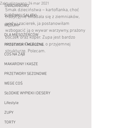
Zaktualizowano:
24 mar 2021
ŚNIADANIOWO
Smak dzieciństwa – kartoflanka, choć 
SURÓWKI I SAŁATKI
tradycyjnie składała się z ziemniaków, 
wody i zacierek, ja postanowiłam 
WĘDLINY
wzbogacić ją o wywar warzywny, prażony 
DLA MIĘSOŻERCÓW
boczek oraz koper. Zupa jest bardzo 
smaczna. Delikatna, o przyjemnej 
PRZETWORY MLECZNE
strukturze. Polecam.
COŚ NA ZĄB
MAKARONY I KASZE
PRZETWORY SEZONOWE
WEGE COŚ
SŁODKIE WYPIEKI I DESERY
Lifestyle
ZUPY
TORTY