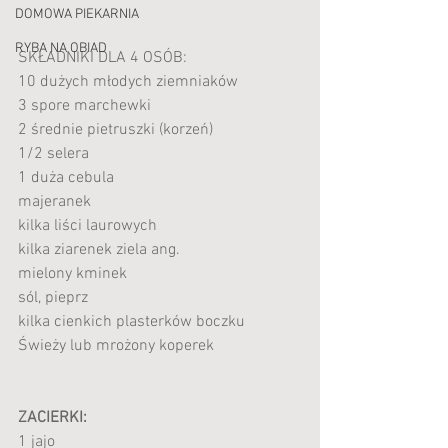
DOMOWA PIEKARNIA
RYBA NA OBIAD
SKŁADNIKI DLA 4 OSÓB:
10 dużych młodych ziemniaków
3 spore marchewki
2 średnie pietruszki (korzeń)
1/2 selera
1 duża cebula
majeranek
kilka liści laurowych
kilka ziarenek ziela ang.
mielony kminek 
sól, pieprz
kilka cienkich plasterków boczku
Świeży lub mrożony koperek
ZACIERKI:
1 jajo