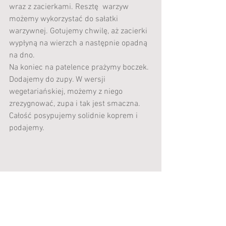
wraz z zacierkami. Resztę  warzyw 
możemy wykorzystać do sałatki 
warzywnej. Gotujemy chwilę, aż zacierki 
wypłyną na wierzch a następnie opadną 
na dno.
Na koniec na patelence prażymy boczek. 
Dodajemy do zupy. W wersji 
wegetariańskiej, możemy z niego 
zrezygnować, zupa i tak jest smaczna. 
Całość posypujemy solidnie koprem i 
podajemy.
#kartoflankaziemniaczanazupa
ZUPY