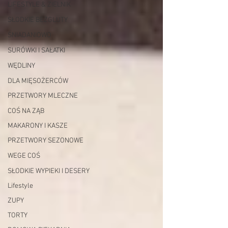
LIFESTYLE & ZIELNIK
SŁODKIE BEZGLUTY
ŚNIADANIOWO
SURÓWKI I SAŁATKI
WĘDLINY
DLA MIĘSOŻERCÓW
PRZETWORY MLECZNE
COŚ NA ZĄB
MAKARONY I KASZE
PRZETWORY SEZONOWE
WEGE COŚ
SŁODKIE WYPIEKI I DESERY
Lifestyle
ZUPY
TORTY