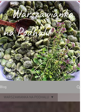
Warszawianka
na Podhalu
Blog
WARSZAWIANKA NA PODHALU
WARSZAWIANKA NA PODHALU