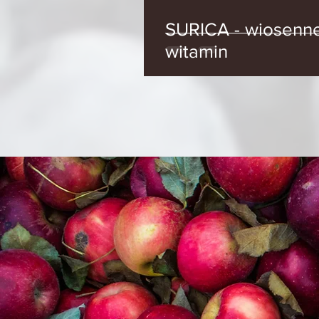
SURICA - wiosenne bąbelki z łąki pełne
witamin