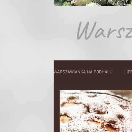
Warsza
WARSZAWIANKA NA PODHALU
LIF
WĘDLINY
DLA MIĘSOŻERCÓW
PRZETWORY SEZONOWE
WEG