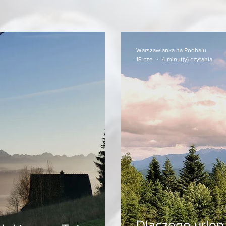
Warszawianka na Podhalu
18 cze
4 minut(y) czytania
Dlaczego urlop