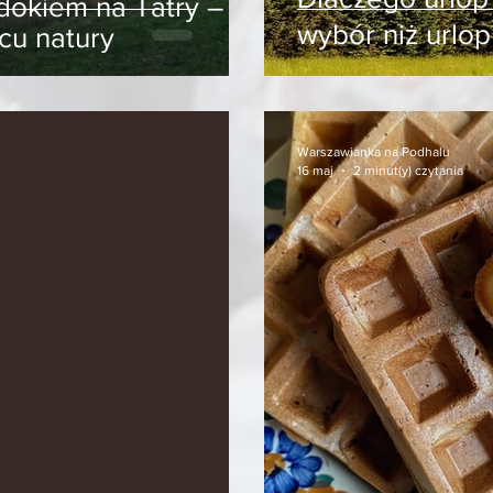
dokiem na Tatry –
wybór niż urlop
cu natury
Warszawianka na Podhalu
16 maj
2 minut(y) czytania