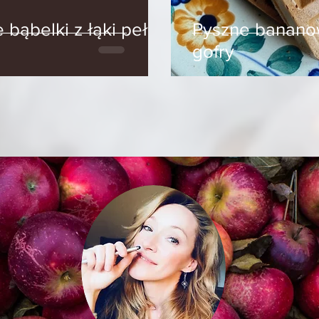
Pyszne banano
gofry