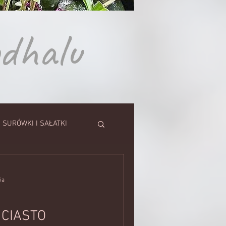
odhalu
SURÓWKI I SAŁATKI
SZE
ia
TORTY
CIASTO