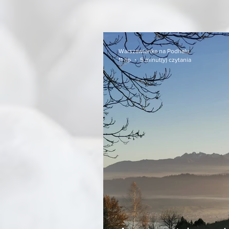
Warszawianka na Podhalu
11 lip
5 minut(y) czytania