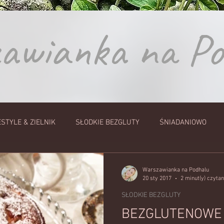
wianka na P
ESTYLE & ZIELNIK
SŁODKIE BEZGLUTY
ŚNIADANIOWO
PRZETWORY MLECZNE
COŚ NA ZĄB
MAKARONY I KA
Warszawianka na Podhalu
20 sty 2017
2 minut(y) czytan
SŁODKIE BEZGLUTY
E COŚ
SŁODKIE WYPIEKI I DESERY
Lifestyle
ZUPY
BEZGLUTENOWE 