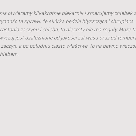
enia otwieramy kilkakrotnie piekarnik i smarujemy chlebek
ynność ta sprawi, że skórka będzie błyszcząca i chrupiąca.
rastania zaczynu i chleba, to niestety nie ma reguły. Może t
zwyczaj jest uzależnione od jakości zakwasu oraz od tempera
e zaczyn, a po południu ciasto właściwe, to na pewno wieczo
chlebem.