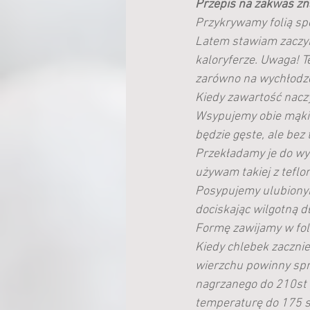
Przepis na zakwas zna
Przykrywamy folią spo
Latem stawiam zaczyn
kaloryferze. Uwaga! T
zarówno na wychłodzen
Kiedy zawartość naczy
Wsypujemy obie mąki, 
będzie gęste, ale bez
Przekładamy je do wys
używam takiej z teflo
Posypujemy ulubionymi
dociskając wilgotną d
Formę zawijamy w fol
Kiedy chlebek zacznie
wierzchu powinny spraw
nagrzanego do 210st p
temperaturę do 175 st