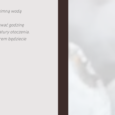
 zimną wodą 
rwać godzinę 
tury otoczenia. 
rem będziecie 