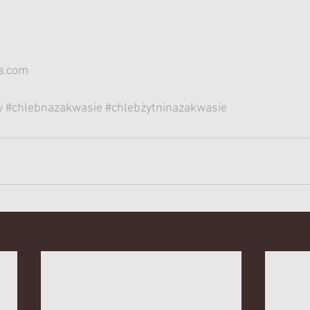
a.com
y
#chlebnazakwasie
#chlebżytninazakwasie