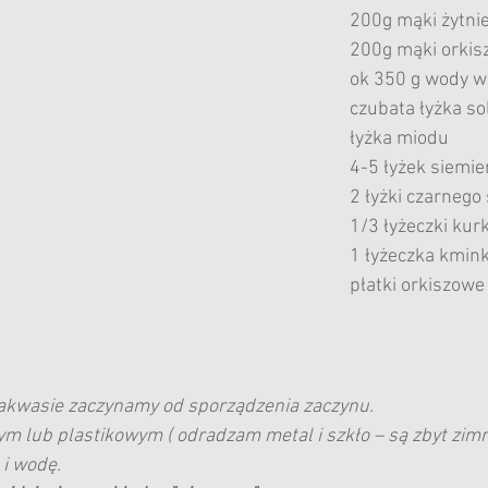
200g mąki żytni
200g mąki orkis
ok 350 g wody w
czubata łyżka sol
łyżka miodu
4-5 łyżek siemie
2 łyżki czarneg
1/3 łyżeczki ku
1 łyżeczka kmin
płatki orkiszowe
zakwasie zaczynamy od sporządzenia zaczynu. 
m lub plastikowym ( odradzam metal i szkło – są zbyt zim
i wodę. 