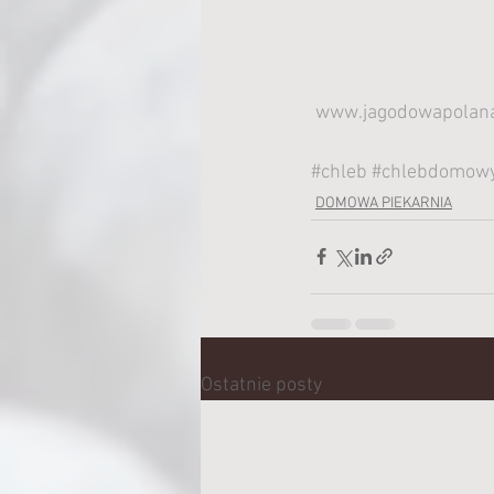
www.jagodowapolan
#chleb
#chlebdomow
DOMOWA PIEKARNIA
Ostatnie posty