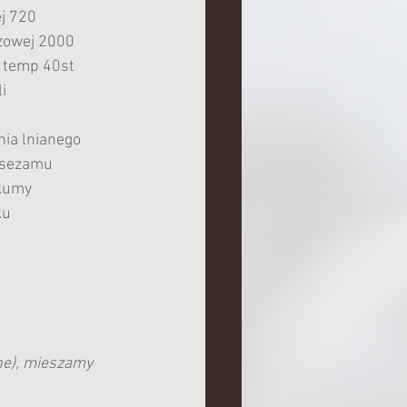
ej 720
zowej 2000
 temp 40st
i
nia lnianego
o sezamu
rkumy
ku
ne), mieszamy 