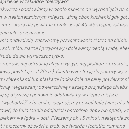
jdziecie w zakładce "pieczywo"
żywczą i odstawiamy w ciepłe miejsce do wyrośnięcia na ok
 w nasłonecznionym miejscu, zimą obok kuchenki gdy gotuj
emperatura nie powinna przekraczać 40-45 stopni, zakwas 
ie jak i przegrzanie.
nia podwoi się, zaczynamy przygotowanie ciasta na chleb.
sól, miód, ziarna i przyprawy i dolewamy ciepłą wodę. Mies
 trudu da się wymieszać łyżką.
marowanej odrobiną oleju i wysypanej płatkami, prostokątn
nową powłoką o dł 30cm). Ciasto wypełni ją do połowy wyso
 ziarenkami lub płatkami (dokładnie na całej powierzchni)
łonią, wygłaszany powierzchnię naszego przyszłego chleba.
ię spożywczą i ponownie odstawiamy w ciepłe miejsce.
 “wychodzić” z foremki, zdejmujemy powoli folię (ziarenka lu
ić, że folia ładnie odejdzie) i ostrożnie, żeby nie opadł, 
iekarnika (góra – dół). Pieczemy ok 15 minut, następnie z
 i pieczemy aż skórka zrobi się twarda i leciutko rumiana –