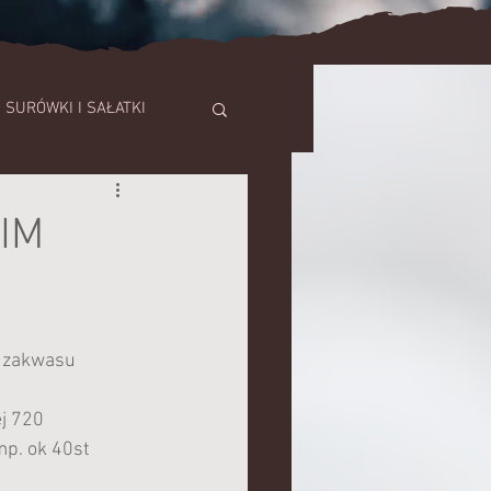
SURÓWKI I SAŁATKI
SZE
IM
TORTY
o zakwasu 
ej 720
p. ok 40st