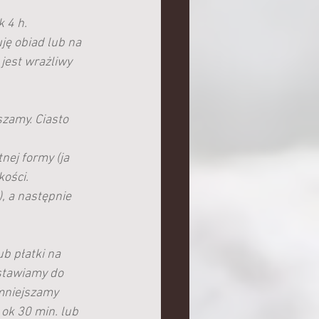
 4 h. 
ę obiad lub na 
jest wrażliwy 
zamy. Ciasto 
ej formy (ja 
kości.
, a następnie 
b płatki na 
wstawiamy do 
mniejszamy 
 ok 30 min. lub 