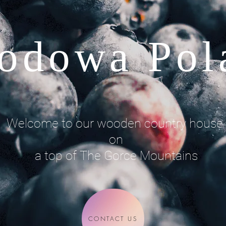
odowa Pol
Welcome to our wooden country house
on
a top of The Gorce Mountains
CONTACT US