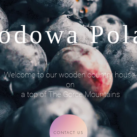
odowa Pol
Welcome to our wooden country house
on
a top of The Gorce Mountains
CONTACT US