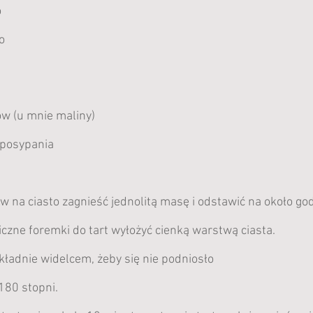
o
o
w (u mnie maliny)
 posypania
 na ciasto zagnieść jednolitą masę i odstawić na około god
czne foremki do tart wyłożyć cienką warstwą ciasta.
ładnie widelcem, żeby się nie podniosło
180 stopni.