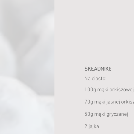
SKŁADNIKI:
Na ciasto:
100g mąki orkiszowej 
70g mąki jasnej orkis
50g mąki gryczanej
2 jajka