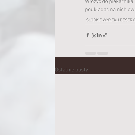
Włożyć do piekarnika  
poukładać na nich owo
SŁODKIE WYPIEKI I DESERY
Ostatnie posty