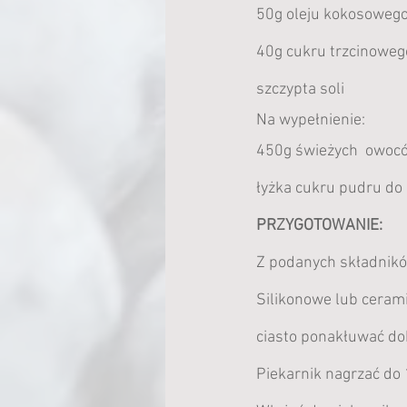
50g oleju kokosoweg
40g cukru trzcinoweg
szczypta soli
Na wypełnienie:
450g świeżych  owocó
łyżka cukru pudru do
PRZYGOTOWANIE:
Z podanych składników
Silikonowe lub cerami
ciasto ponakłuwać dok
Piekarnik nagrzać do 