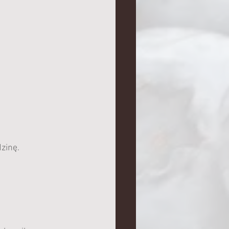
zinę.