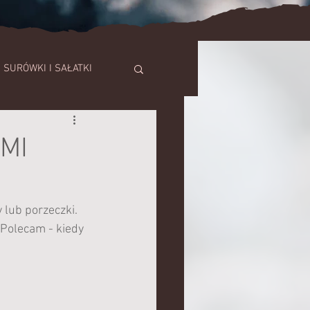
SURÓWKI I SAŁATKI
SZE
MI
TORTY
 lub porzeczki. 
 Polecam - kiedy 