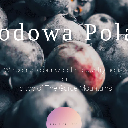
odowa Pol
Welcome to our wooden country house
on
a top of The Gorce Mountains
CONTACT US