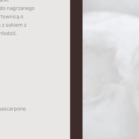
tki. 
 do nagrzanego 
rtownicą o 
 z sokiem z 
łodzić. 
mascarpone. 