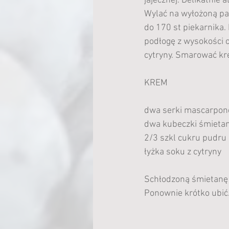
jajecznej. Delikatnie 
Wylać na wyłożoną pa
do 170 st piekarnika. 
podłogę z wysokości o
cytryny. Smarować kr
KREM
dwa serki mascarpon
dwa kubeczki śmieta
2/3 szkl cukru pudru
łyżka soku z cytryny
Schłodzoną śmietanę 
Ponownie krótko ubić.