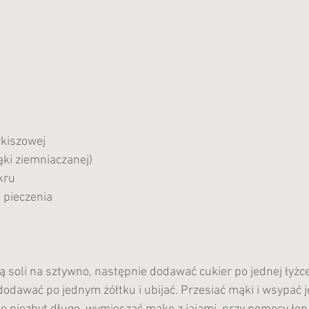
rkiszowej
ąki ziemniaczanej)
kru
 pieczenia 
tą soli na sztywno, następnie dodawać cukier po jednej łyżc
odawać po jednym żółtku i ubijać. Przesiać mąki i wsypać 