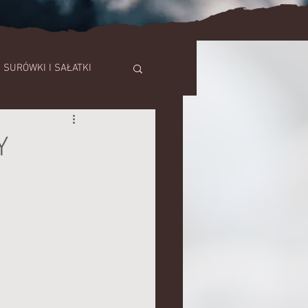
SURÓWKI I SAŁATKI
SZE
Y
TORTY