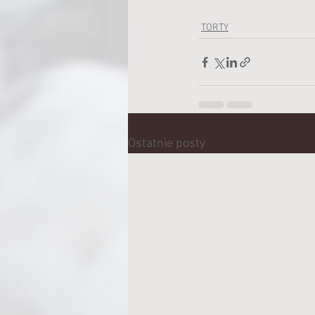
TORTY
Ostatnie posty