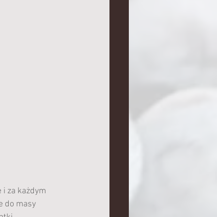
e i za każdym 
je do masy 