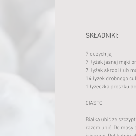
SKŁADNIKI:
7 dużych jaj
7  łyżek jasnej mąki o
7  łyżek skrobi (lub m
14 łyżek drobnego cu
1 łyżeczka proszku do
CIASTO
Białka ubić ze szczyp
razem ubić. Do masy d