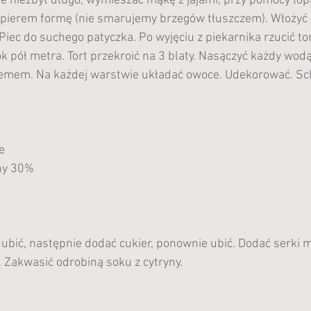
ale niezbyt długo, wymieszać mąkę z jajami, przy pomocy łopa
pierem formę (nie smarujemy brzegów tłuszczem). Włożyć
Piec do suchego patyczka. Po wyjęciu z piekarnika rzucić to
k pół metra. Tort przekroić na 3 blaty. Nasączyć każdy wodą
emem. Na każdej warstwie układać owoce. Udekorować. Sch
e 
ny 30%
ubić, następnie dodać cukier, ponownie ubić. Dodać serki 
 Zakwasić odrobiną soku z cytryny.