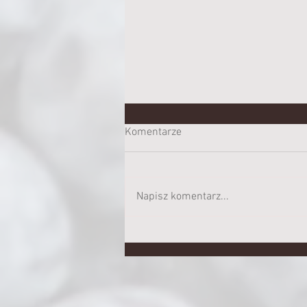
Komentarze
Napisz komentarz...
SZYBKIE BUŁKI ORKISZOWO -
ŻYTNIE