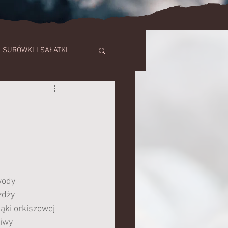
SURÓWKI I SAŁATKI
SZE
TORTY
 wody
żdży
mąki orkiszowej
liwy