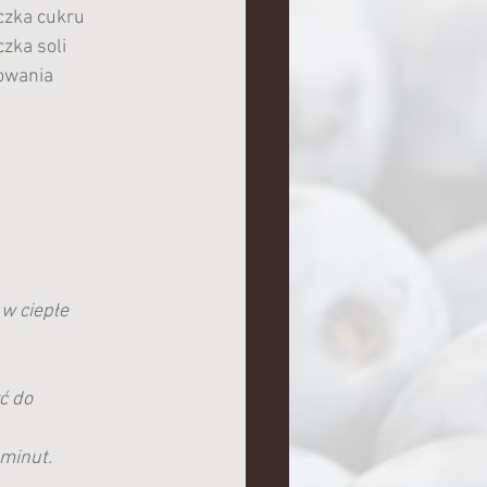
czka cukru
czka soli
owania
w ciepłe 
ć do 
 minut.