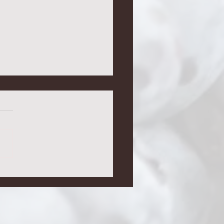
B Z KASZY GRYCZANEJ
LUTENOWY – PROSTY