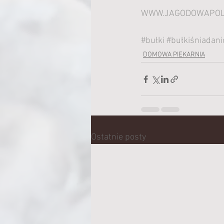
WWW.JAGODOWAPOL
#bułki
#bułkiśniadan
DOMOWA PIEKARNIA
Ostatnie posty