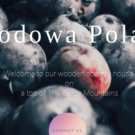
odowa Pol
Welcome to our wooden country house
on
a top of The Gorce Mountains
CONTACT US