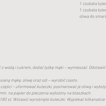
1 czubata łyże
1 czubata łyże
oliwa do smar
 z wodą i cukrem, dodać łyżkę mąki – wymieszać. Odstawić 
ianą mąkę, oliwę oraz sól – wyrobić ciasto. 
0 części – uformować kuleczki, posmarować je oliwą i wyłoży
min. na papier do pieczenia wyłożony na blaszkach.
180 st. Wstawić wyrośnięte bułeczki. Wypiekać kilkanaście