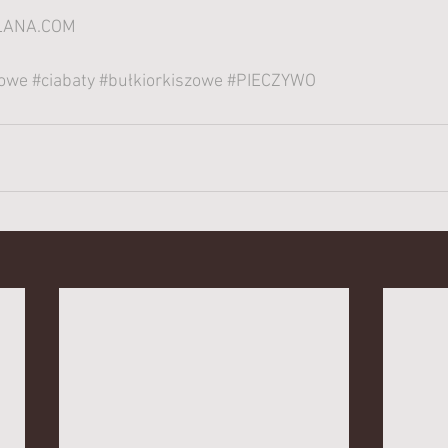
ANA.COM
iowe
#ciabaty
#bułkiorkiszowe
#PIECZYWO