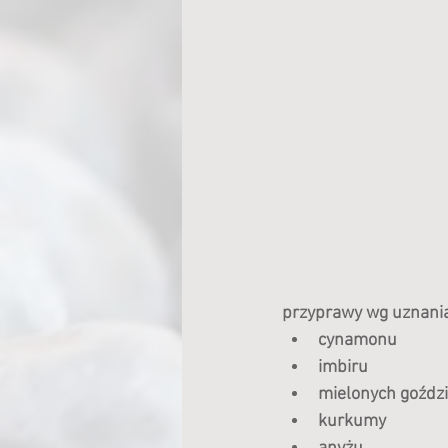
przyprawy wg uznania
cynamonu
imbiru
mielonych goźdz
kurkumy