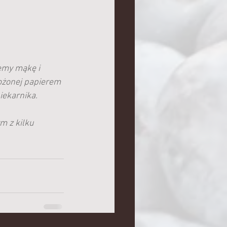
emy mąkę i 
ożonej papierem 
ekarnika. 
 z kilku 