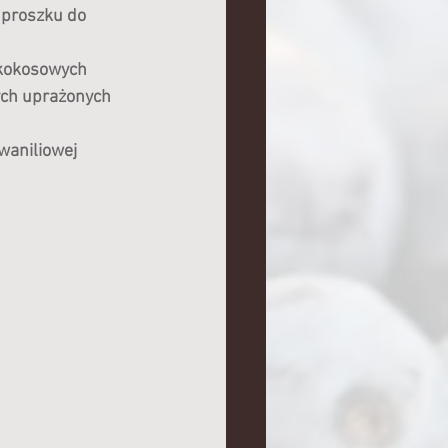
 proszku do 
 kokosowych
ych uprażonych 
 waniliowej