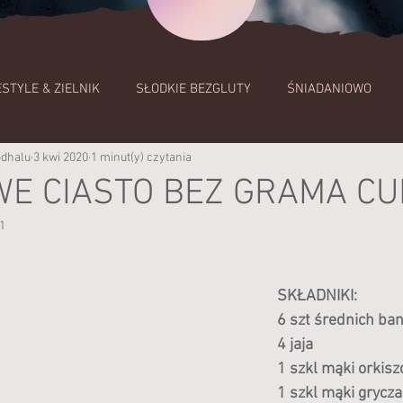
ESTYLE & ZIELNIK
SŁODKIE BEZGLUTY
ŚNIADANIOWO
odhalu
3 kwi 2020
1 minut(y) czytania
PRZETWORY MLECZNE
COŚ NA ZĄB
MAKARONY I KA
E CIASTO BEZ GRAMA C
1
E COŚ
SŁODKIE WYPIEKI I DESERY
Lifestyle
ZUPY
SKŁADNIKI:
A OBIAD
6 szt średnich b
4 jaja
1 szkl mąki orkisz
1 szkl mąki grycza