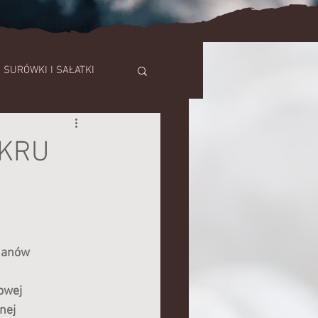
SURÓWKI I SAŁATKI
SZE
UKRU
TORTY
ananów
owej
nej