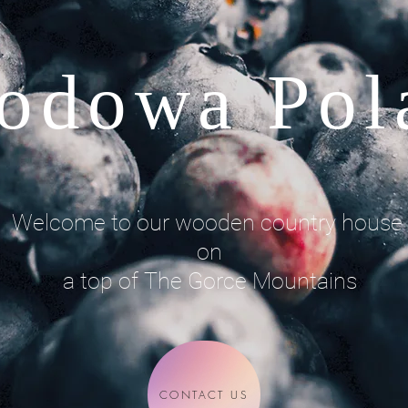
odowa Pol
Welcome to our wooden country house
on
a top of The Gorce Mountains
CONTACT US