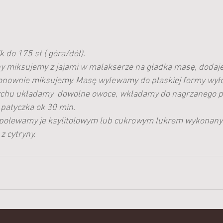
do 175 st ( góra/dół).
y miksujemy z jajami w malakserze na gładką masę, dodaj
ponownie miksujemy. Masę wylewamy do płaskiej formy wył
rzchu układamy  dowolne owoce, wkładamy do nagrzanego pi
patyczka ok 30 min.
e polewamy je ksylitolowym lub cukrowym lukrem wykonanym
z cytryny.