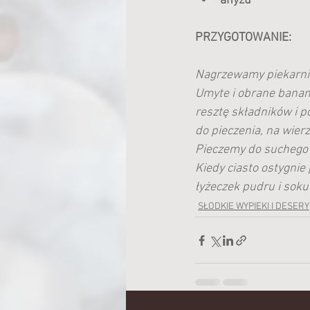
anyżu
PRZYGOTOWANIE:
Nagrzewamy piekarnik 
Umyte i obrane banan
resztę składników i 
do pieczenia, na wie
Pieczemy do suchego 
Kiedy ciasto ostygni
łyżeczek pudru i soku 
SŁODKIE WYPIEKI I DESERY