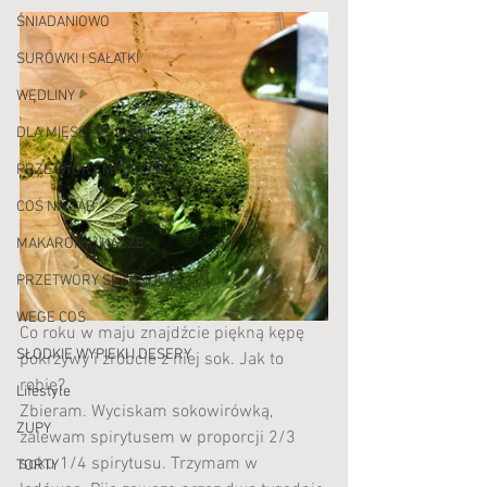
ŚNIADANIOWO
SURÓWKI I SAŁATKI
WĘDLINY
DLA MIĘSOŻERCÓW
PRZETWORY MLECZNE
COŚ NA ZĄB
MAKARONY I KASZE
PRZETWORY SEZONOWE
WEGE COŚ
Co roku w maju znajdźcie piękną kępę 
SŁODKIE WYPIEKI I DESERY
pokrzywy i zrobcie z niej sok. Jak to 
robię?
Lifestyle
Zbieram. Wyciskam sokowirówką, 
ZUPY
zalewam spirytusem w proporcji 2/3 
soku 1/4 spirytusu. Trzymam w 
TORTY