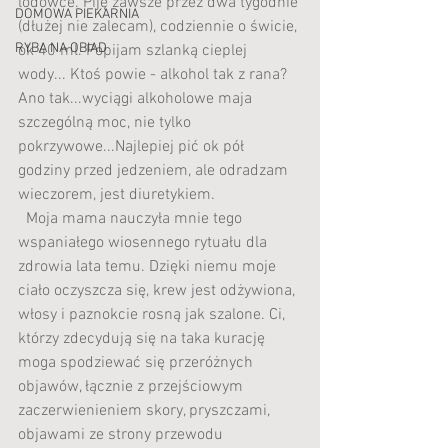
lodówce. Piję zawsze przez dwa tygodnie 
DOMOWA PIEKARNIA
(dłużej nie zalecam), codziennie o świcie, 
RYBA NA OBIAD
ok 40 ml. Popijam szlanką cieplej 
wody... Ktoś powie - alkohol tak z rana? 
Ano tak...wyciągi alkoholowe maja 
szczególną moc, nie tylko 
pokrzywowe...Najlepiej pić ok pół 
godziny przed jedzeniem, ale odradzam 
wieczorem, jest diuretykiem.
  Moja mama nauczyła mnie tego 
wspaniałego wiosennego rytuału dla 
zdrowia lata temu. Dzięki niemu moje 
ciało oczyszcza się, krew jest odżywiona, 
włosy i paznokcie rosną jak szalone. Ci, 
którzy zdecydują się na taka kurację 
moga spodziewać się przeróżnych 
objawów, łącznie z przejściowym 
zaczerwienieniem skory, pryszczami, 
objawami ze strony przewodu 