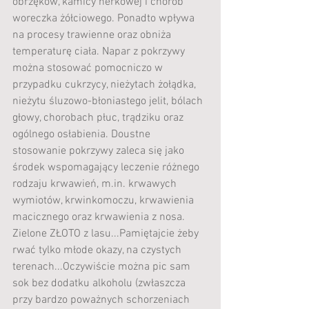
obrzęków, kamicy nerkowej i chorób 
woreczka żółciowego. Ponadto wpływa 
na procesy trawienne oraz obniża 
temperaturę ciała. Napar z pokrzywy 
można stosować pomocniczo w 
przypadku cukrzycy, nieżytach żołądka, 
nieżytu śluzowo-błoniastego jelit, bólach 
głowy, chorobach płuc, trądziku oraz 
ogólnego osłabienia. Doustne 
stosowanie pokrzywy zaleca się jako 
środek wspomagający leczenie różnego 
rodzaju krwawień, m.in. krwawych 
wymiotów, krwinkomoczu, krwawienia 
macicznego oraz krwawienia z nosa.
Zielone ZŁOTO z lasu...Pamiętajcie żeby 
rwać tylko młode okazy, na czystych 
terenach...Oczywiście można pic sam 
sok bez dodatku alkoholu (zwłaszcza 
przy bardzo poważnych schorzeniach 