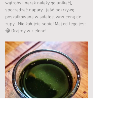
wątroby i nerek należy go unikać), 
sporządzać napary...jeść pokrzywę 
poszatkowaną w sałatce, wrzuconą do 
zupy...Nie żałujcie sobie! Maj od tego jest
😁 Grajmy w zielone!
PRZEPIS NA WIOSENNĄ NALEWKĘ 