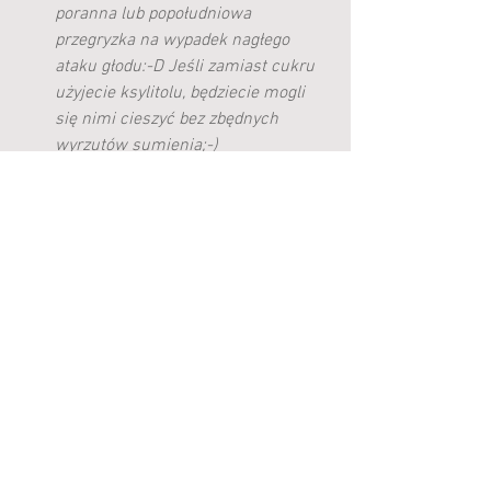
poranna lub popołudniowa 
przegryzka na wypadek nagłego 
ataku głodu:-D Jeśli zamiast cukru 
użyjecie ksylitolu, będziecie mogli 
się nimi cieszyć bez zbędnych 
wyrzutów sumienia;-)
#ciastkabezglutenowe
#ciastkaowsiane
Zobacz wszystkie
Ostatnie posty