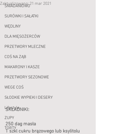
Zaktualizowano:
21 mar 2021
ŚNIADANIOWO
SURÓWKI I SAŁATKI
WĘDLINY
DLA MIĘSOŻERCÓW
PRZETWORY MLECZNE
COŚ NA ZĄB
MAKARONY I KASZE
PRZETWORY SEZONOWE
WEGE COŚ
SŁODKIE WYPIEKI I DESERY
Lifestyle
SKŁADNIKI:
ZUPY
250 dag masła
TORTY
1 szkl cukru brązowego lub ksylitolu