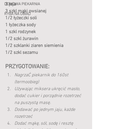
3 jaja
DOMOWA PIEKARNIA
3 szkl mąki owsianej
RYBA NA OBIAD
1/2 łyżeczki soli
1 łyżeczka sody
1 szkl rodzynek
1/2 szkl żurawin 
1/2 szklanki ziaren siemienia
1/2 szkl sezamu
PRZYGOTOWANIE:
NagrzaĆ piekarnik do 160st 
(termoobieg)
Używając miksera ukręcić masło, 
dodać cukier i porządnie rozetrzeć 
na puszystą masę.
Dodawać po jednym jaju, każde 
rozetrzeć 
Dodać mąkę, sól, sodę i resztę 