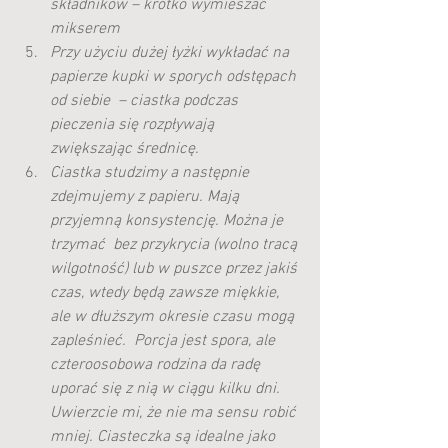
składników – krótko wymieszać 
mikserem 
Przy użyciu dużej łyżki wykładać na 
papierze kupki w sporych odstępach 
od siebie  – ciastka podczas 
pieczenia się rozpływają 
zwiększając średnicę. 
Ciastka studzimy a następnie 
zdejmujemy z papieru. Mają 
przyjemną konsystencję. Można je 
trzymać  bez przykrycia (wolno tracą 
wilgotność) lub w puszce przez jakiś 
czas, wtedy będą zawsze miękkie, 
ale w dłuższym okresie czasu mogą 
zapleśnieć.  Porcja jest spora, ale 
czteroosobowa rodzina da radę 
uporać się z nią w ciągu kilku dni. 
Uwierzcie mi, że nie ma sensu robić 
mniej. Ciasteczka są idealne jako 