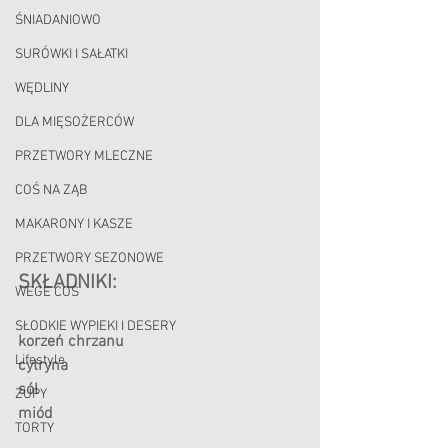
ŚNIADANIOWO
SURÓWKI I SAŁATKI
WĘDLINY
DLA MIĘSOŻERCÓW
PRZETWORY MLECZNE
COŚ NA ZĄB
MAKARONY I KASZE
PRZETWORY SEZONOWE
SKŁADNIKI:
WEGE COŚ
SŁODKIE WYPIEKI I DESERY
korzeń chrzanu
Lifestyle
cytryna
sól
ZUPY
miód
TORTY