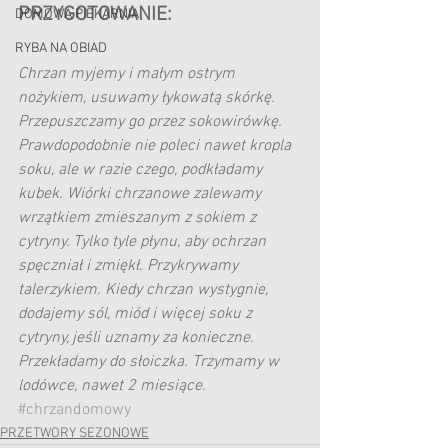
PRZYGOTOWANIE:
DOMOWA PIEKARNIA
RYBA NA OBIAD
Chrzan myjemy i małym ostrym 
nożykiem, usuwamy łykowatą skórkę. 
Przepuszczamy go przez sokowirówkę. 
Prawdopodobnie nie poleci nawet kropla 
soku, ale w razie czego, podkładamy 
kubek. Wiórki chrzanowe zalewamy 
wrzątkiem zmieszanym z sokiem z 
cytryny. Tylko tyle płynu, aby ochrzan 
spęczniał i zmiękł. Przykrywamy 
talerzykiem. Kiedy chrzan wystygnie, 
dodajemy sól, miód i więcej soku z 
cytryny, jeśli uznamy za konieczne. 
Przekładamy do słoiczka. Trzymamy w 
lodówce, nawet 2 miesiące.
#chrzandomowy
PRZETWORY SEZONOWE