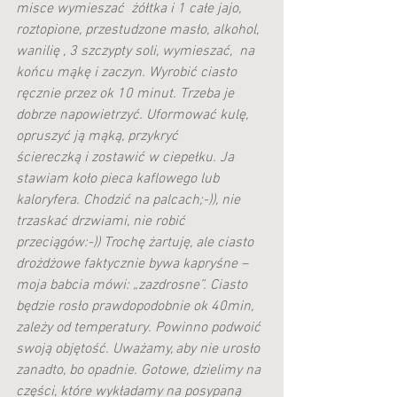
misce wymieszać  żółtka i 1 całe jajo, 
roztopione, przestudzone masło, alkohol, 
wanilię , 3 szczypty soli, wymieszać,  na 
końcu mąkę i zaczyn. Wyrobić ciasto 
ręcznie przez ok 10 minut. Trzeba je 
dobrze napowietrzyć. Uformować kulę, 
opruszyć ją mąką, przykryć 
ściereczką i zostawić w ciepełku. Ja 
stawiam koło pieca kaflowego lub 
kaloryfera. Chodzić na palcach;-)), nie 
trzaskać drzwiami, nie robić 
przeciągów:-)) Trochę żartuję, ale ciasto 
drożdżowe faktycznie bywa kapryśne – 
moja babcia mówi: „zazdrosne”. Ciasto 
będzie rosło prawdopodobnie ok 40min, 
zależy od temperatury. Powinno podwoić 
swoją objętość. Uważamy, aby nie urosło 
zanadto, bo opadnie. Gotowe, dzielimy na 
części, które wykładamy na posypaną 