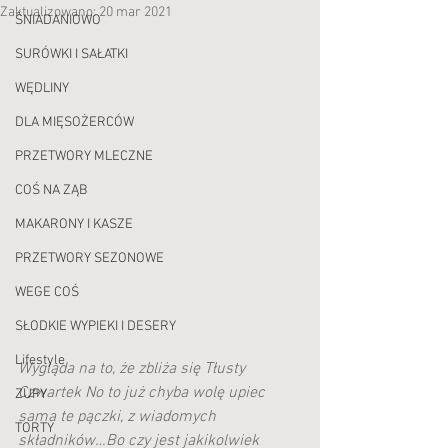
Zaktualizowano:
20 mar 2021
ŚNIADANIOWO
SURÓWKI I SAŁATKI
WĘDLINY
DLA MIĘSOŻERCÓW
PRZETWORY MLECZNE
COŚ NA ZĄB
MAKARONY I KASZE
PRZETWORY SEZONOWE
WEGE COŚ
SŁODKIE WYPIEKI I DESERY
Lifestyle
Wygląda na to, że zbliża się Tłusty 
Czwartek No to już chyba wolę upiec 
ZUPY
sama te pączki, z wiadomych 
TORTY
składników…Bo czy jest jakikolwiek 