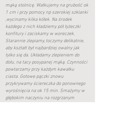
mąką stolnicę. Wałkujemy na grubość ok 
1 cm i przy pomocy np szerokiej szklanki 
,wycinamy kilka kółek. Na środek 
każdego z nich kładziemy pół łyżeczki 
konfitury i zaciskamy w woreczek. 
Starannie zlepiamy, toczymy delikatnie, 
aby kształt był najbardziej owalny jak 
tylko się da. Układamy zlepieniem do 
dołu, na tacy posypanej mąką. Czynności 
powtarzamy przy każdym kawałku 
ciasta. Gotowe pączki znowu 
przykrywamy ściereczka do ponownego 
wyrośnięcia na ok 15 min. Smażymy w 
głębokim naczyniu na rozgrzanym 
tłuszczu, do momentu aż zbązowieją, 
odwracamy. Pilnujemy temperatury. 
Wykładamy na papierowy ręcznik. Ciepłe 
turlamy w cukrze pudrze lub ostygnięte 