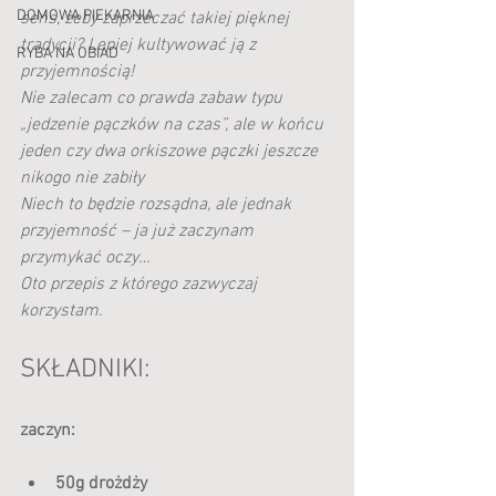
DOMOWA PIEKARNIA
sens, żeby zaprzeczać takiej pięknej 
tradycji? Lepiej kultywować ją z 
RYBA NA OBIAD
przyjemnością!
Nie zalecam co prawda zabaw typu 
„jedzenie pączków na czas”, ale w końcu 
jeden czy dwa orkiszowe pączki jeszcze 
nikogo nie zabiły
Niech to będzie rozsądna, ale jednak 
przyjemność – ja już zaczynam 
przymykać oczy…
Oto przepis z którego zazwyczaj 
korzystam.
SKŁADNIKI:
zaczyn:                      
50g drożdży