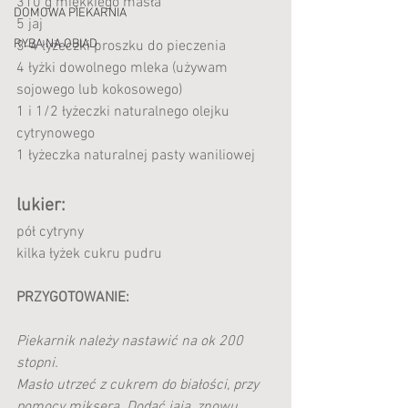
310 g miękkiego masła
DOMOWA PIEKARNIA
5 jaj
RYBA NA OBIAD
3-4 łyżeczki proszku do pieczenia
4 łyżki dowolnego mleka (używam 
sojowego lub kokosowego)
1 i 1/2 łyżeczki naturalnego olejku 
cytrynowego
1 łyżeczka naturalnej pasty waniliowej
lukier:
pół cytryny
kilka łyżek cukru pudru
PRZYGOTOWANIE:
Piekarnik należy nastawić na ok 200 
stopni.
Masło utrzeć z cukrem do białości, przy 
pomocy miksera. Dodać jaja, znowu 