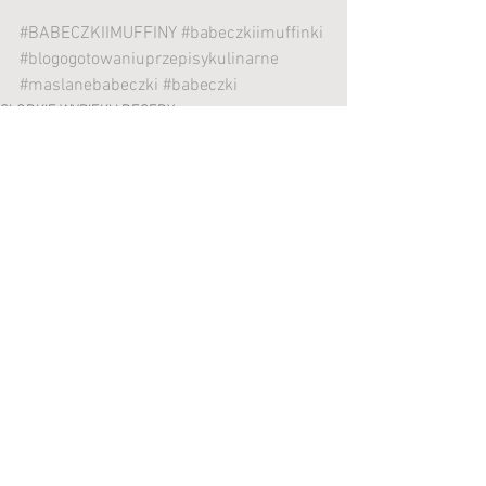
#BABECZKIIMUFFINY
#babeczkiimuffinki
#blogogotowaniuprzepisykulinarne
#maslanebabeczki
#babeczki
SŁODKIE WYPIEKI I DESERY
Zobacz wszystkie
Ostatnie posty