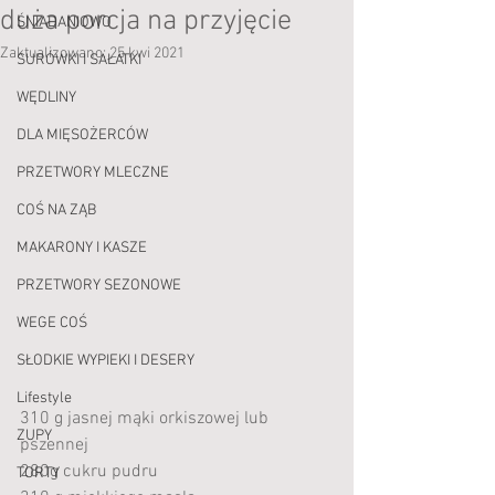
duża porcja na przyjęcie
ŚNIADANIOWO
Zaktualizowano:
25 kwi 2021
SURÓWKI I SAŁATKI
WĘDLINY
DLA MIĘSOŻERCÓW
PRZETWORY MLECZNE
COŚ NA ZĄB
MAKARONY I KASZE
PRZETWORY SEZONOWE
WEGE COŚ
SŁODKIE WYPIEKI I DESERY
Lifestyle
310 g jasnej mąki orkiszowej lub 
ZUPY
pszennej
280g cukru pudru
TORTY