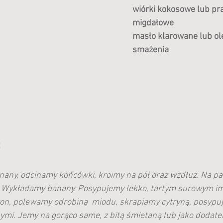
wiórki kokosowe lub pra
migdałowe
masło klarowane lub ol
smażenia
:
any, odcinamy końcówki, kroimy na pół oraz wzdłuż. Na pat
 Wykładamy banany. Posypujemy lekko, tartym surowym im
n, polewamy odrobiną  miodu, skrapiamy cytryną, posypu
ymi. Jemy na gorąco same, z bitą śmietaną lub jako dodate