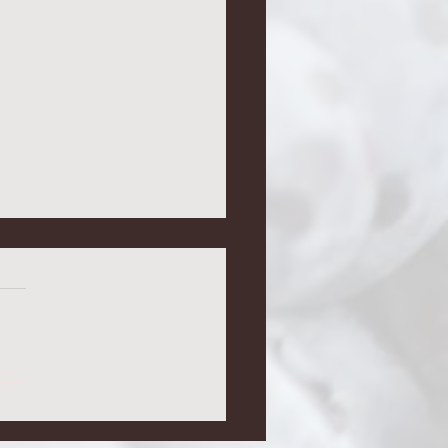
wy zakwas na
anocny żur / ek