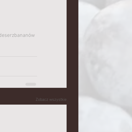
deserzbananów
Zobacz wszystkie