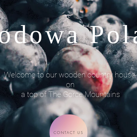
odowa Pol
Welcome to our wooden country house
on
a top of The Gorce Mountains
CONTACT US