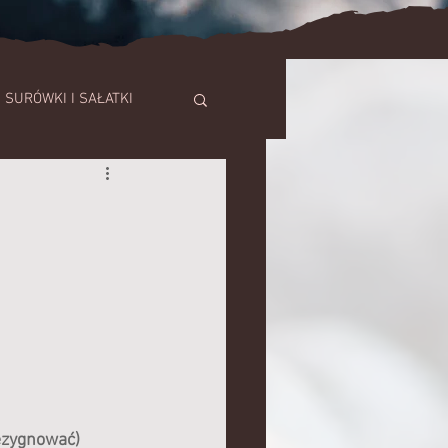
SURÓWKI I SAŁATKI
SZE
TORTY
ezygnować)