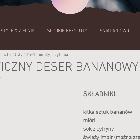
ESTYLE & ZIELNIK
SŁODKIE BEZGLUTY
ŚNIADANIOWO
odhalu
20 sty 2016
1 minut(y) czytania
PRZETWORY MLECZNE
COŚ NA ZĄB
MAKARONY I KA
ICZNY DESER BANANOWY
1
E COŚ
SŁODKIE WYPIEKI I DESERY
Lifestyle
ZUPY
SKŁADNIKI:
A OBIAD
kilka sztuk bananów
miód
sok z cytryny
świeży imbir (można zr