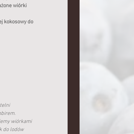
żone wiórki 
ej kokosowy do 
elni 
birem. 
jemy wiórkami 
k do lodów 