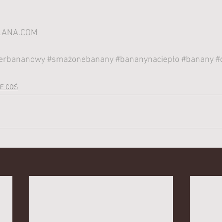
ANA.COM
erbananowy
#smażonebanany
#bananynaciepło
#banany
#
E COŚ