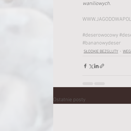
waniliowych.
WWW.JAGODOWAPOL
#deserowocowy
#des
#bananowydeser
SŁODKIE BEZGLUTY
WEG
Ostatnie posty