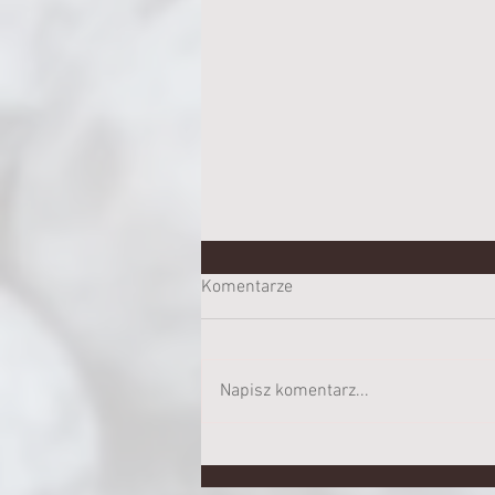
Komentarze
Napisz komentarz...
SAŁATKA Z PIECZONEJ
PAPRYKI