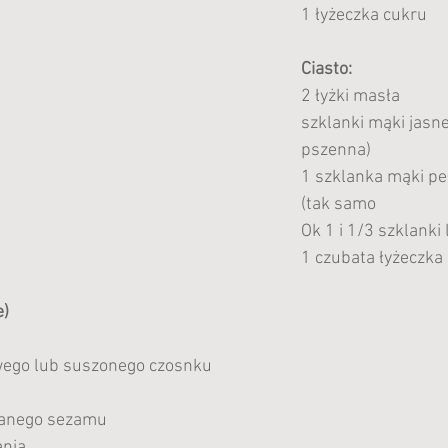
1 łyżeczka cukru 
Ciasto:
2 łyżki masła
szklanki mąki jasnej
pszenna)
1 szklanka mąki peł
(tak samo
Ok 1 i 1/3 szklanki 
1 czubata łyżeczka 
e)
wego lub suszonego czosnku 
kanego sezamu
ania