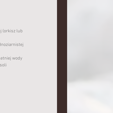
 (orkisz lub 
noziarnistej 
letniej wody
soli