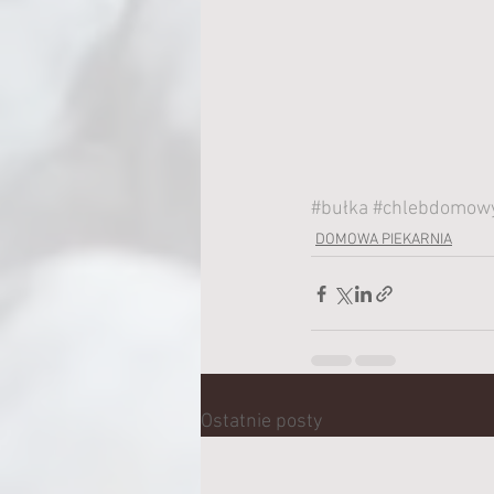
#bułka
#chlebdomow
DOMOWA PIEKARNIA
Ostatnie posty