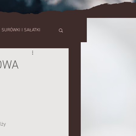
SURÓWKI I SAŁATKI
SZE
OWA
TORTY
dży