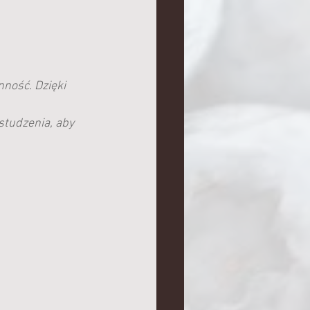
ność. Dzięki 
studzenia, aby 