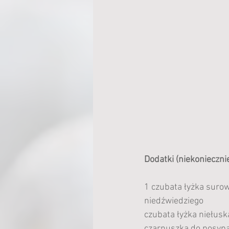
Dodatki (niekonieczni
1 czubata łyżka suro
niedźwiedziego
czubata łyżka niełus
czarnuszka do posyp