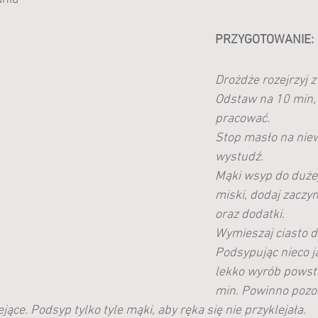
PRZYGOTOWANIE:
Drożdże rozejrzyj z
Odstaw na 10 min, 
pracować.
Stop masło na niew
wystudź.
Mąki wsyp do dużej
miski, dodaj zaczy
oraz dodatki.
Wymieszaj ciasto d
Podsypując nieco j
lekko wyrób powstał
min. Powinno pozos
ejące. Podsyp tylko tyle mąki, aby ręka się nie przyklejała.