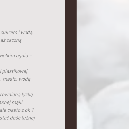
 cukrem i wodą. 
aż zaczną 
ielkim ogniu – 
 plastikowej 
n, masło, wodę 
rewnianą łyżką. 
asnej mąki  
e ciasto z ok 1 
tać dość luźnej 