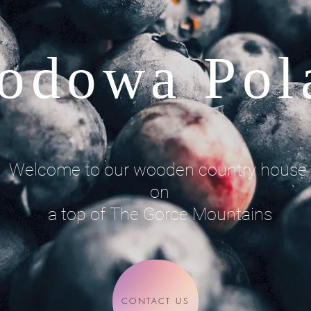
odowa Pol
Welcome to our wooden country house
on
a top of The Gorce Mountains
CONTACT US